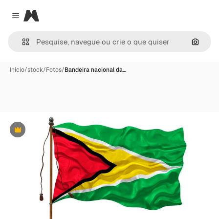
Magnific
Close menu
Pesqui
Início
/
stock
/
Fotos
/
Bandeira nacional da…
Premium