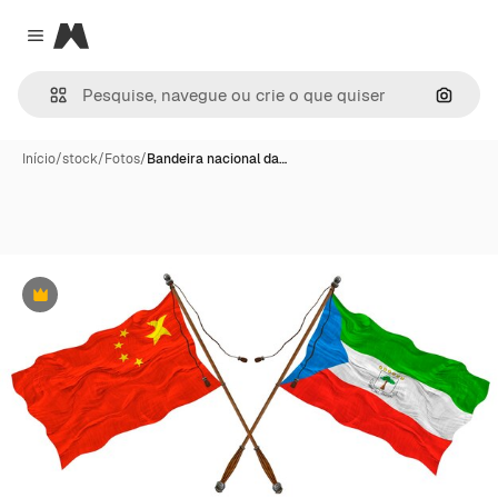
Magnific
Close menu
Pesqui
Início
/
stock
/
Fotos
/
Bandeira nacional da…
Premium