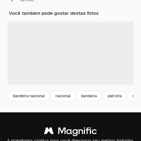
vsr3168
Você também pode gostar destas fotos
bandeira nacional
nacional
bandeira
patriota
sinai
A plataforma criativa para você direcionar seu melhor trabalho.