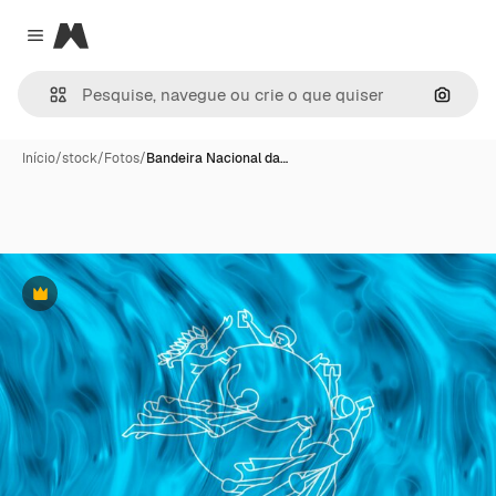
Magnific
Close menu
Pesqui
Início
/
stock
/
Fotos
/
Bandeira Nacional da…
Premium