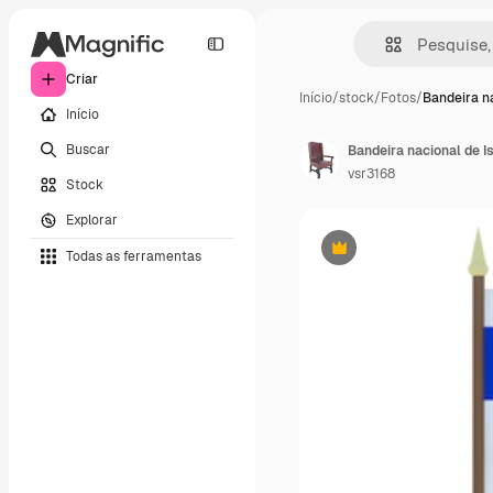
Criar
Início
/
stock
/
Fotos
/
Bandeira n
Início
Buscar
Bandeira nacional de I
vsr3168
Stock
Explorar
Todas as ferramentas
Premium