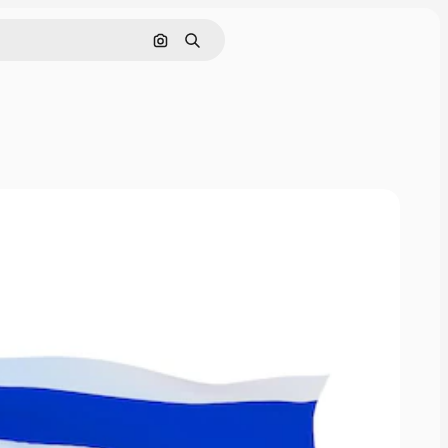
Pesquisar por imagem
Buscar