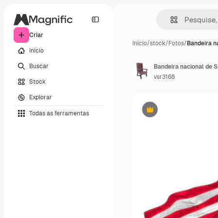
Criar
Início
/
stock
/
Fotos
/
Bandeira n
Início
Buscar
vsr3168
Stock
Explorar
Todas as ferramentas
Premium