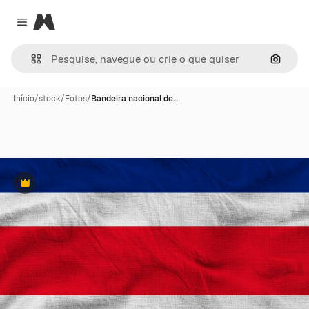
Magnific
Close menu
Pesqui
Início
/
stock
/
Fotos
/
Bandeira nacional de…
Premium