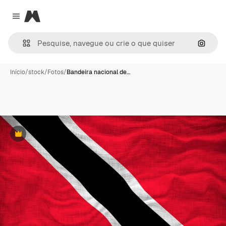
Magnific
Close menu
Pesqui
Início
/
stock
/
Fotos
/
Bandeira nacional de…
Premium