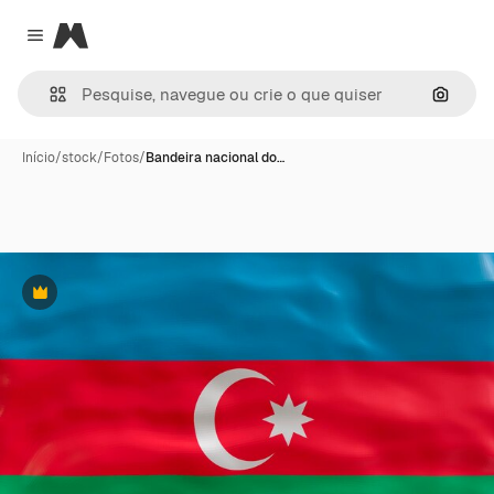
Magnific
Close menu
Pesqui
Início
/
stock
/
Fotos
/
Bandeira nacional do…
Premium