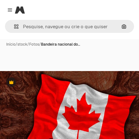
Magnific
Close menu
Pesqui
Início
/
stock
/
Fotos
/
Bandeira nacional do…
Premium