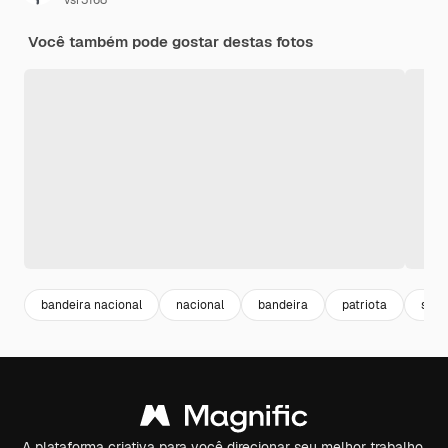
vsr3168
Você também pode gostar destas fotos
bandeira nacional
nacional
bandeira
patriota
sinai
A plataforma criativa para você direcionar seu melhor trabalho.