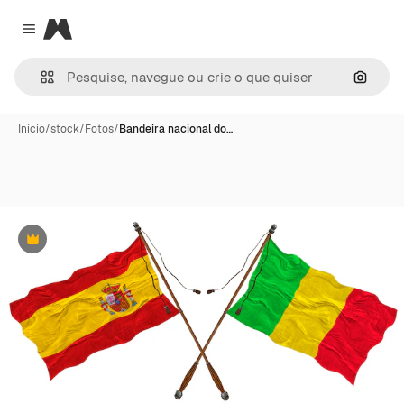
Magnific
Close menu
Pesqui
Início
/
stock
/
Fotos
/
Bandeira nacional do…
Premium