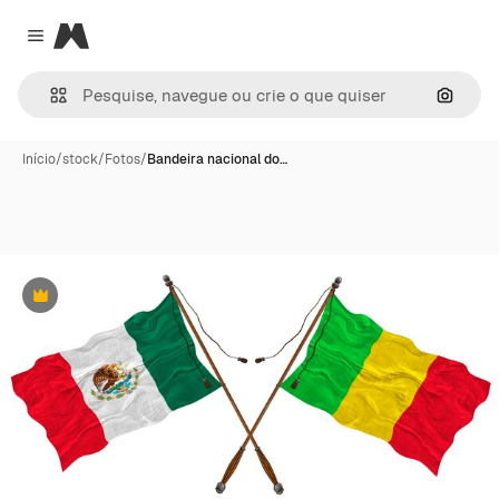
Magnific
Close menu
Pesqui
Início
/
stock
/
Fotos
/
Bandeira nacional do…
Premium