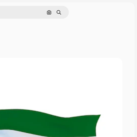
Pesquisar por imagem
Buscar