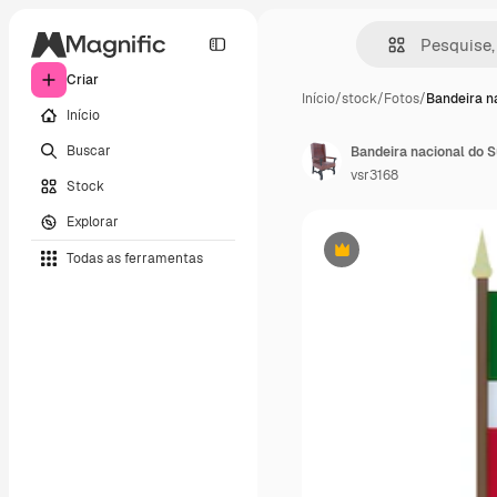
Criar
Início
/
stock
/
Fotos
/
Bandeira n
Início
Buscar
vsr3168
Stock
Explorar
Todas as ferramentas
Premium