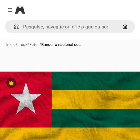
Magnific
Close menu
Pesqui
Início
/
stock
/
Fotos
/
Bandeira nacional do…
Premium