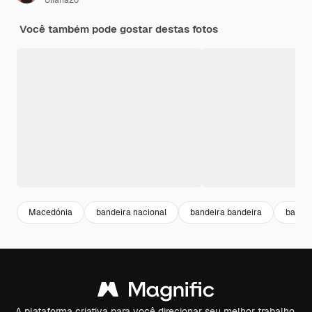
Uliana26
Você também pode gostar destas fotos
Macedónia
bandeira nacional
bandeira bandeira
bandei
A plataforma criativa para você direcionar seu melhor trabalho.