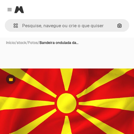
Magnific
Close menu
Pesqui
Início
/
stock
/
Fotos
/
Bandeira ondulada da…
Premium