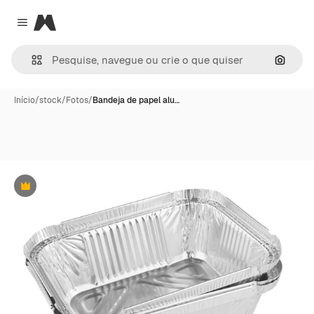
Magnific
Close menu
Pesqui
Início
/
stock
/
Fotos
/
Bandeja de papel alu…
Premium