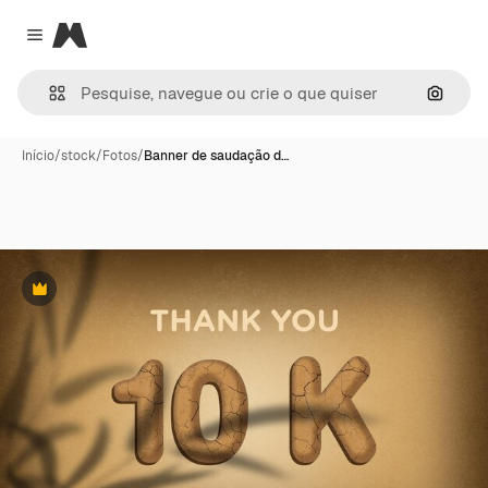
Magnific
Close menu
Pesqui
Início
/
stock
/
Fotos
/
Banner de saudação d…
Premium