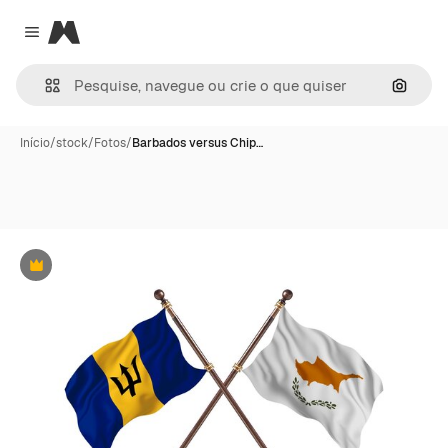
Magnific
Close menu
Pesqui
Início
/
stock
/
Fotos
/
Barbados versus Chip…
Premium