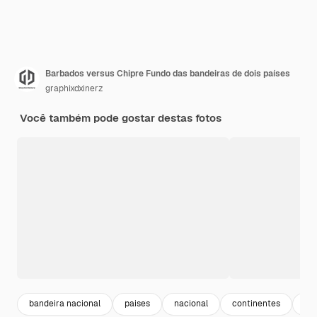
Barbados versus Chipre Fundo das bandeiras de dois países
graphixdxinerz
Você também pode gostar destas fotos
bandeira nacional
paises
nacional
continentes
ma