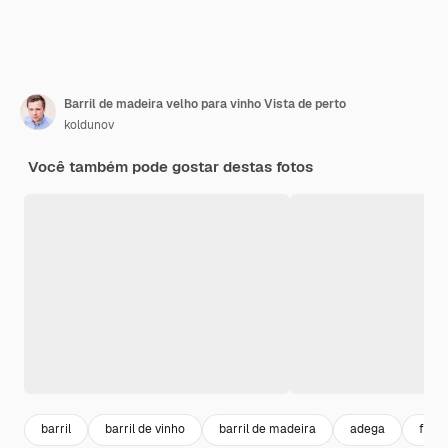
Barril de madeira velho para vinho Vista de perto
koldunov
Você também pode gostar destas fotos
barril
barril de vinho
barril de madeira
adega
fund