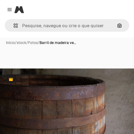
Magnific
Close menu
Pesqui
Início
/
stock
/
Fotos
/
Barril de madeira ve…
Premium