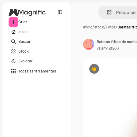
Criar
Início
/
stock
/
Fotos
/
Batatas fri
Início
Buscar
valery121283
Stock
Explorar
Todas as ferramentas
Premium