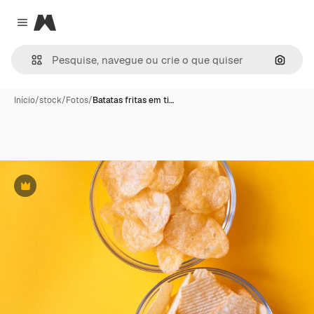
Magnific
Close menu
Pesqui
Início
/
stock
/
Fotos
/
Batatas fritas em ti…
Premium