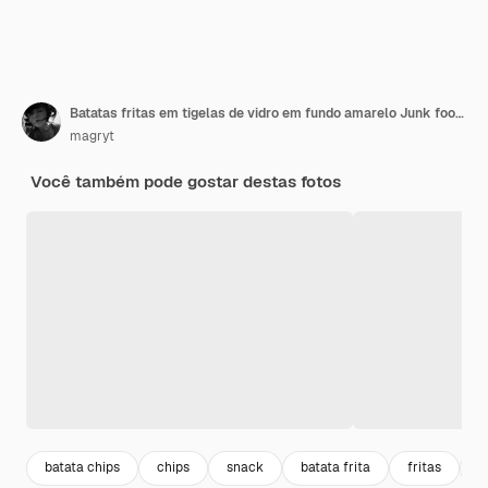
Batatas fritas em tigelas de vidro em fundo amarelo Junk food insalubre Chips party food fast food
magryt
Você também pode gostar destas fotos
batata chips
chips
snack
batata frita
fritas
b