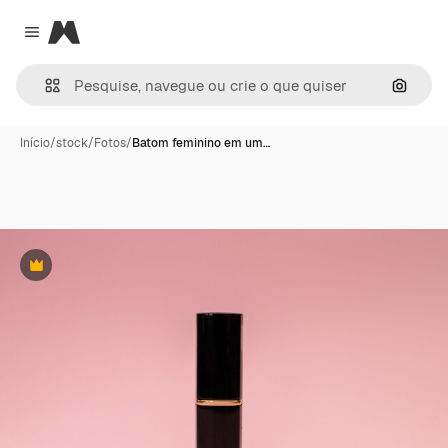
Magnific
Close menu
Pesqui
Início
/
stock
/
Fotos
/
Batom feminino em um…
Premium