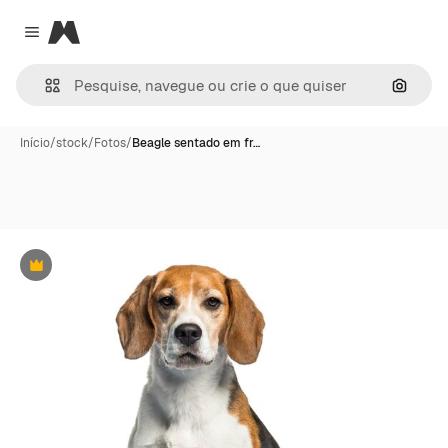
Magnific
Close menu
Pesqui
Início
/
stock
/
Fotos
/
Beagle sentado em fr…
Premium