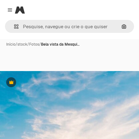
Magnific
Close menu
Pesqui
Início
/
stock
/
Fotos
/
Bela vista da Mesqui…
Premium