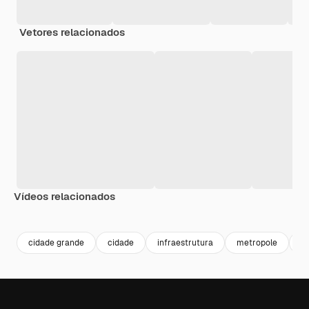
Vetores relacionados
Vídeos relacionados
Premium
Premium
Premium
Premium
Gerado por 
cidade grande
cidade
infraestrutura
metropole
ar