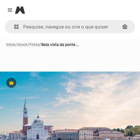
Magnific
Close menu
Pesqui
Início
/
stock
/
Fotos
/
Bela vista da ponte …
Premium