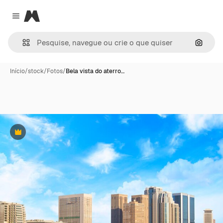
Magnific
Close menu
Pesqui
Início
/
stock
/
Fotos
/
Bela vista do aterro…
Premium