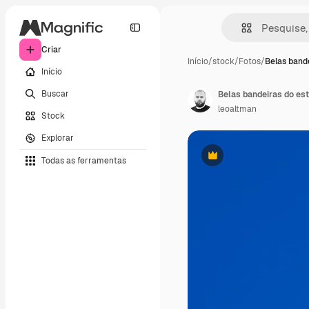
Criar
Início
/
stock
/
Fotos
/
Belas band
Início
Buscar
leoaltman
Stock
Explorar
Todas as ferramentas
Premium