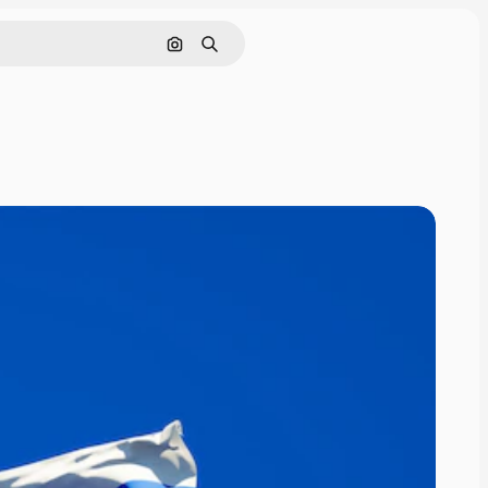
Pesquisar por imagem
Buscar