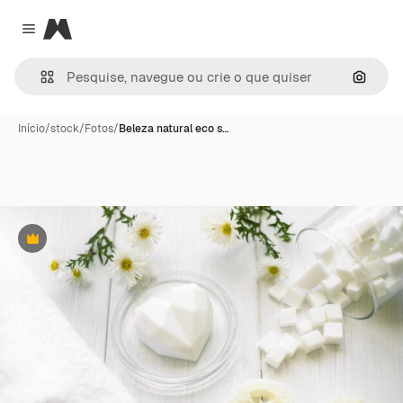
Magnific
Close menu
Pesqui
Início
/
stock
/
Fotos
/
Beleza natural eco s…
Premium