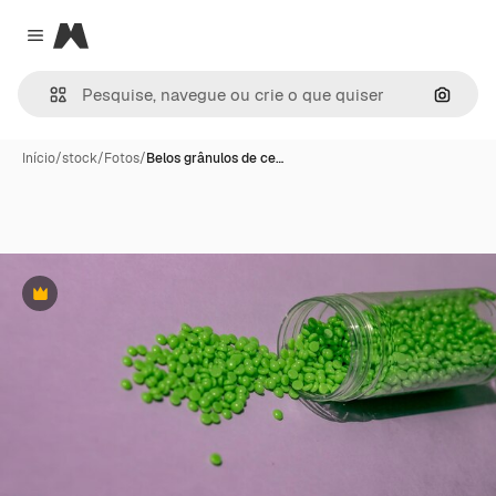
Magnific
Close menu
Pesqui
Início
/
stock
/
Fotos
/
Belos grânulos de ce…
Premium