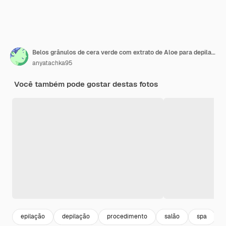
Belos grânulos de cera verde com extrato de Aloe para depilação são derramados em um fundo roxo claro de um frasco transparente Depilação depilação remoção de pêlos indesejados local para texto
anyatachka95
Você também pode gostar destas fotos
epilação
depilação
procedimento
salão
spa