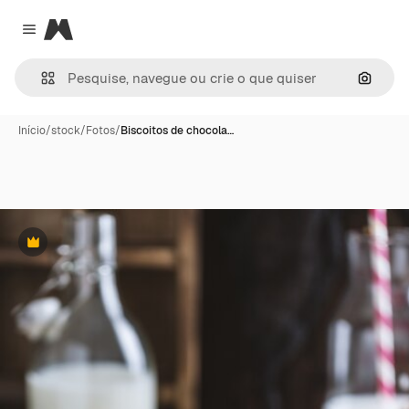
Magnific
Close menu
Pesqui
Início
/
stock
/
Fotos
/
Biscoitos de chocola…
Premium