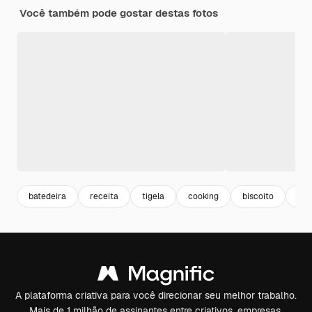
Você também pode gostar destas fotos
batedeira
receita
tigela
cooking
biscoito
coz
A plataforma criativa para você direcionar seu melhor trabalho.
Mais de 1 milhão de assinantes entre criativos, empresas,