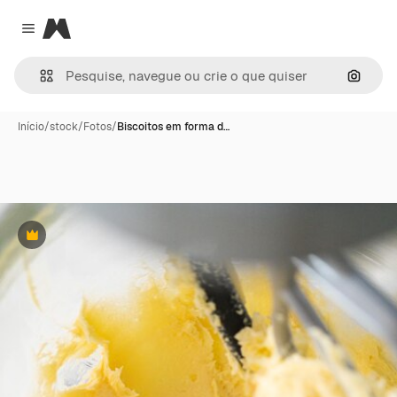
Magnific
Close menu
Pesqui
Início
/
stock
/
Fotos
/
Biscoitos em forma d…
Premium