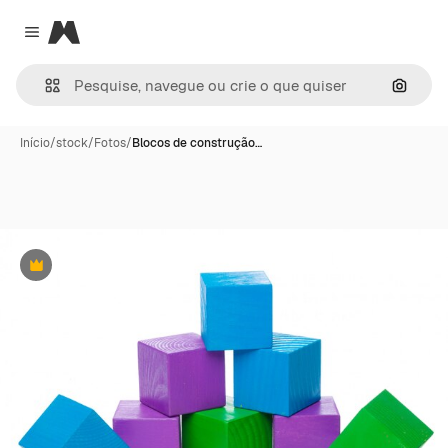
Magnific
Close menu
Pesqui
Início
/
stock
/
Fotos
/
Blocos de construção…
Premium