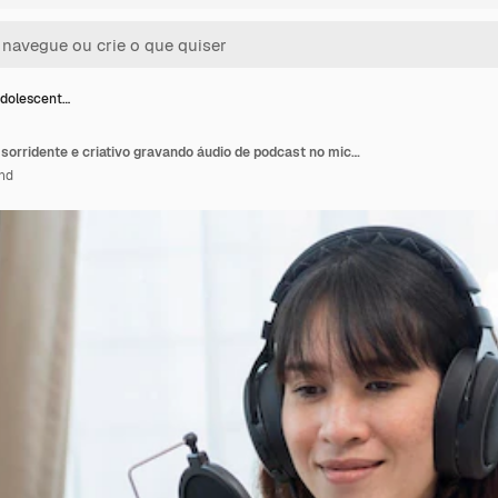
adolescent…
Blogueiro adolescente sorridente e criativo gravando áudio de podcast no microfone sentado à mesa em casa falando no microfone
and