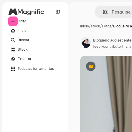
Criar
Início
/
stock
/
Fotos
/
Blogueiro 
Início
Buscar
feepikcontributorthail
Stock
Explorar
Todas as ferramentas
Premium