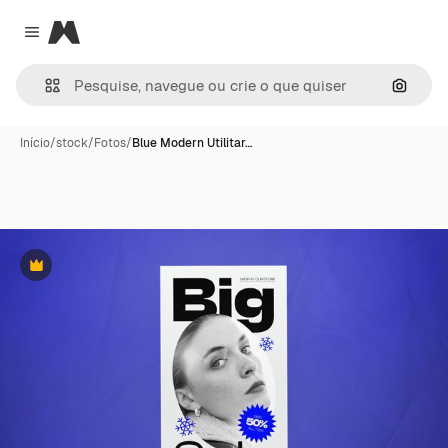
Magnific
Close menu
Pesqui
Início
/
stock
/
Fotos
/
Blue Modern Utilitar…
Premium