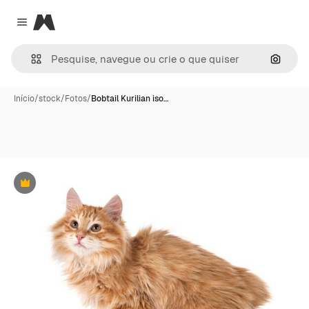
Magnific
Close menu
Pesqui
Início
/
stock
/
Fotos
/
Bobtail Kurilian iso…
Premium