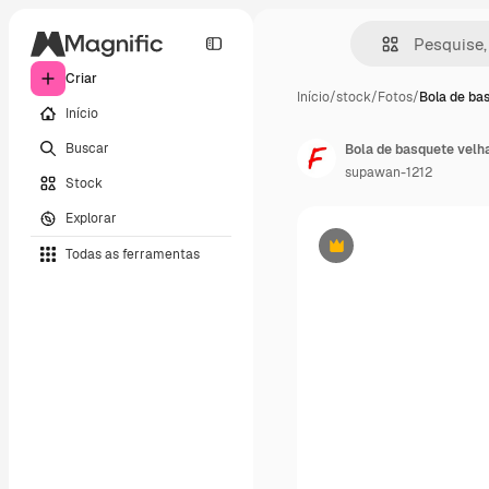
Criar
Início
/
stock
/
Fotos
/
Bola de ba
Início
Buscar
Bola de basquete velh
supawan-1212
Stock
Explorar
Todas as ferramentas
Premium