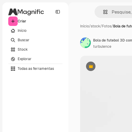
Criar
Início
/
stock
/
Fotos
/
Bola de fut
Início
Buscar
Bola de futebol 3D co
turbulence
Stock
Explorar
Todas as ferramentas
Premium