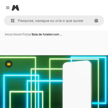
Magnific
Close menu
Pesqui
Início
/
stock
/
Fotos
/
Bola de futebol com …
Premium