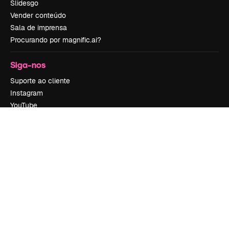
Slidesgo
Vender conteúdo
Sala de imprensa
Procurando por magnific.ai?
Siga-nos
Suporte ao cliente
Instagram
YouTube
LinkedIn
TikTok
Discord
X
Reddit
Copyright © 2010-
2026
Freepik Company S.L.U.
Todos os direitos
reservados
.