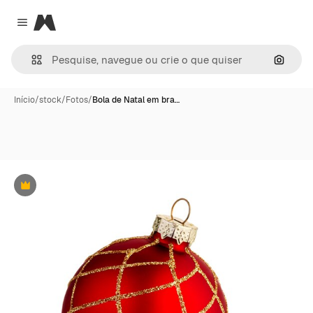
Magnific
Close menu
Pesqui
Início
/
stock
/
Fotos
/
Bola de Natal em bra…
Premium