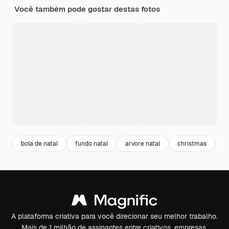
Você também pode gostar destas fotos
bola de natal
fundo natal
arvore natal
christmas
gl
A plataforma criativa para você direcionar seu melhor trabalho.
Mais de 1 milhão de assinantes entre criativos, empresas,