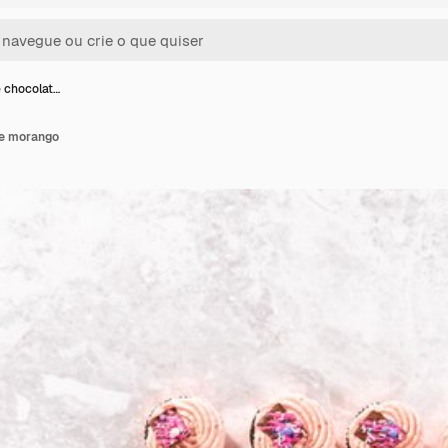
e chocolat…
 e morango