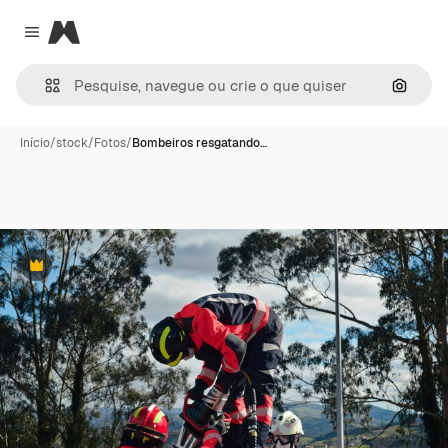
Magnific
Close menu
Pesqui
Início
/
stock
/
Fotos
/
Bombeiros resgatando…
Premium