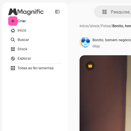
Criar
Início
/
stock
/
Fotos
/
Bonito, ho
Início
Buscar
Bonito, homem negócios
ollyy
Stock
Explorar
Todas as ferramentas
Premium