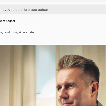
mem negóci…
, tendo, um, xícara café