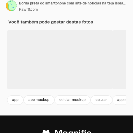
Borda preta do smartphone com site de notícias na tela isolada em branco
Rawf8.com
Você também pode gostar destas fotos
app
app mockup
celular mockup
celular
app mobi