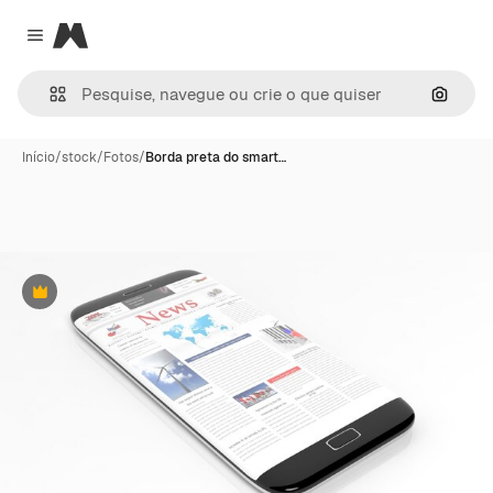
Magnific
Close menu
Pesqui
Início
/
stock
/
Fotos
/
Borda preta do smart…
Premium