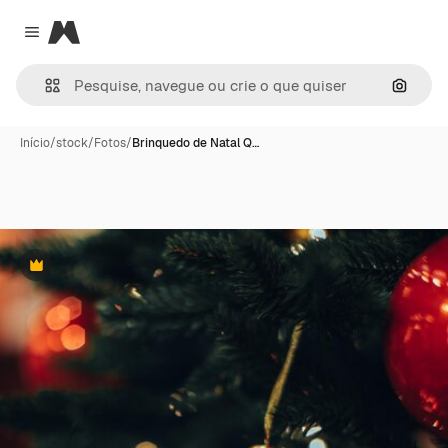
Magnific
Close menu
Pesqui
Início
/
stock
/
Fotos
/
Brinquedo de Natal Q…
Premium