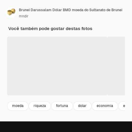
Brunei Darussalam Dólar BMD moeda do Sultanato de Brunei
mndir
Você também pode gostar destas fotos
moeda
riqueza
fortuna
dolar
economia
econ