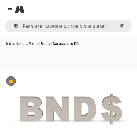
Magnific
Close menu
Pesqui
Início
/
stock
/
Fotos
/
Brunei Darussalam Dó…
Premium