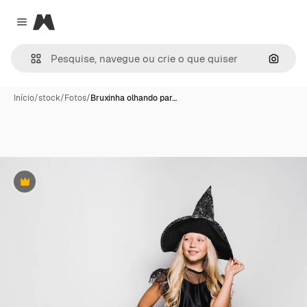
Magnific
Close menu
Pesqui
Início
/
stock
/
Fotos
/
Bruxinha olhando par…
Premium