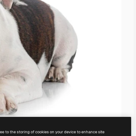
ree to the storing of cookies on your device to enhance site