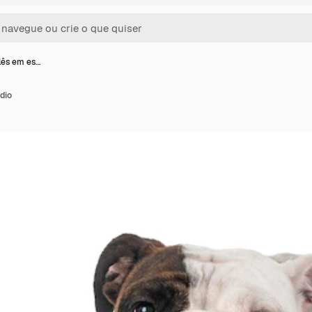
lês em es…
dio