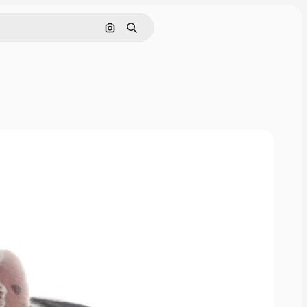
Pesquisar por imagem
Buscar