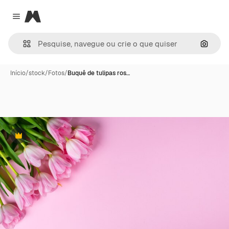
Magnific
Close menu
Pesqui
Início
/
stock
/
Fotos
/
Buquê de tulipas ros…
Premium