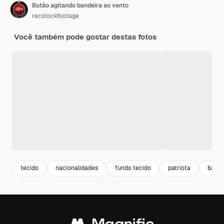
Butão agitando bandeira ao vento
recstockfootage
Você também pode gostar destas fotos
tecido
nacionalidades
fundo tecido
patriota
back