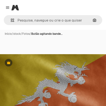
Magnific
Close menu
Pesqui
Início
/
stock
/
Fotos
/
Butão agitando bande…
Premium