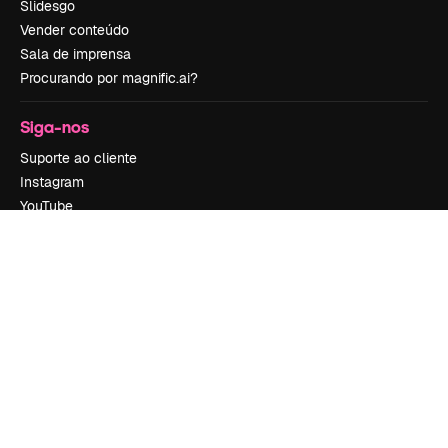
Slidesgo
Vender conteúdo
Sala de imprensa
Procurando por magnific.ai?
Siga-nos
Suporte ao cliente
Instagram
YouTube
LinkedIn
TikTok
Discord
X
Reddit
Copyright © 2010-
2026
Freepik Company S.L.U.
Todos os direitos
reservados
.