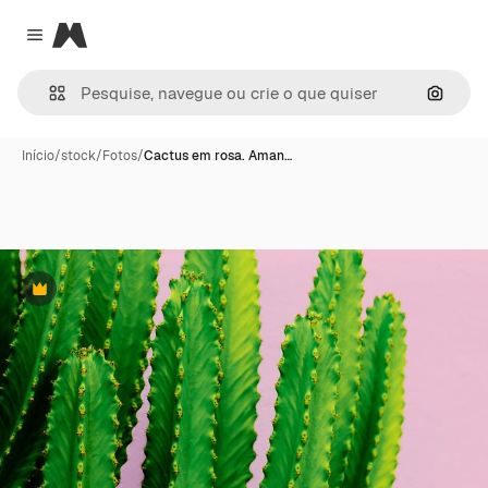
Magnific
Close menu
Pesqui
Início
/
stock
/
Fotos
/
Cactus em rosa. Aman…
Premium