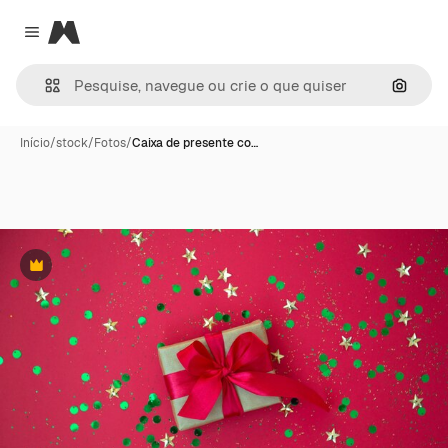
Magnific
Close menu
Pesqui
Início
/
stock
/
Fotos
/
Caixa de presente co…
Premium