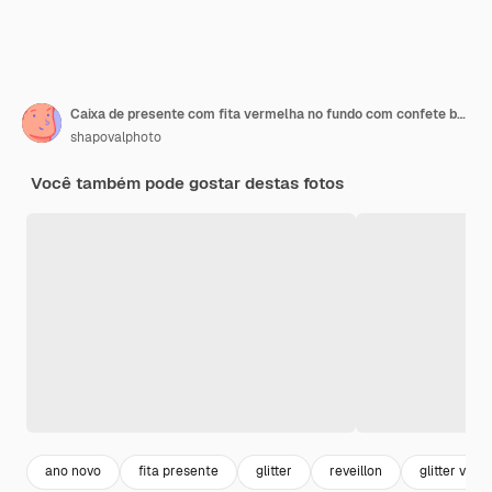
Caixa de presente com fita vermelha no fundo com confete brilhante vista superior
shapovalphoto
Você também pode gostar destas fotos
ano novo
fita presente
glitter
reveillon
glitter ver